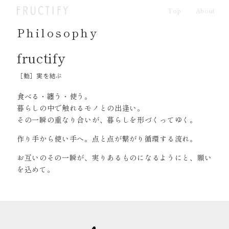
Top
About
Philosophy
fructify
［動］実を結ぶ
食べる・纏う・使う。
暮らしの中で触れるモノとの出逢い。
その一瞬の重なり合いが、暮らしを形づくってゆく。
作り手から使い手へ。点と点が繋がり循環する流れ。
お互いのその一瞬が、実りあるものになるようにと、願い
を込めて。